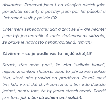
diskotéce. Pracoval jsem i na různých akcích jako
pořadatel security a později jsem pár let působil u
Ochranné služby policie ČR.
Chtěl jsem sebeobranu učit a živit se jí – ale nechtěl
jsem být jen teoretik. A tahle zkušenost mi ukázala,
že praxe je naprosto nenahraditelná. (smích)
Závěrem – co je podle vás to nejdůležitější?
Strach, třes nebo pocit, že vám "selhala hlava",
nejsou známkou slabosti. Jsou to přirozené reakce
těla, které nás provází od pradávna. Rozdíl mezi
tím, kdo v kritické chvíli zamrzne, a tím, kdo dokáže
jednat, není v tom, že by jeden strach neměl. Rozdíl
je v tom,
jak s tím strachem umí naložit
.