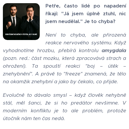
Petře, často lidé po napadení
říkají: "Já jsem úplně ztuhl, nic
jsem neudělal." Je to chyba?
Není to chyba, ale přirozená
reakce nervového systému. Když
vyhodnotíme hrozbu, přebírá kontrolu
amygdala
(pozn. red.: část mozku, která zpracovává strach a
ohrožení). Ta spouští reakci "boj – útěk –
znehybnění". A právě to "freeze" znamená, že tělo
na okamžik znehybní a jako by čekalo, co přijde.
Evolučně to dávalo smysl – když člověk nehybně
stál, měl šanci, že si ho predátor nevšimne. V
moderním konfliktu je to ale problém, protože
útočník nám ten čas nedá.