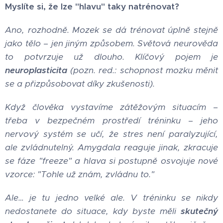
Myslíte si, že lze "hlavu" taky natrénovat?
Ano, rozhodně. Mozek se dá trénovat úplně stejně
jako tělo – jen jiným způsobem. Světová neurověda
to potvrzuje už dlouho. Klíčový pojem je
neuroplasticita
(pozn. red.: schopnost mozku měnit
se a přizpůsobovat díky zkušenosti).
Když člověka vystavíme zátěžovým situacím –
třeba v bezpečném prostředí tréninku – jeho
nervový systém se učí, že stres není paralyzující,
ale zvládnutelný. Amygdala reaguje jinak, zkracuje
se fáze "freeze" a hlava si postupně osvojuje nové
vzorce: "Tohle už znám, zvládnu to."
Ale… je tu jedno velké ale. V tréninku se nikdy
nedostanete do situace, kdy byste měli
skutečný