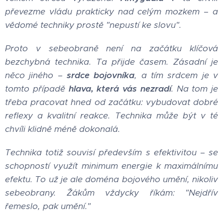
převezme vládu prakticky nad celým mozkem – a
vědomé techniky prostě "nepustí ke slovu".
Proto v sebeobraně není na začátku klíčová
bezchybná technika. Ta přijde časem. Zásadní je
něco jiného –
srdce bojovníka
, a tím srdcem je v
tomto případě
hlava, která vás nezradí
. Na tom je
třeba pracovat hned od začátku: vybudovat dobré
reflexy a kvalitní reakce. Technika může být v té
chvíli klidně méně dokonalá.
Technika totiž souvisí především s efektivitou – se
schopností využít minimum energie k maximálnímu
efektu. To už je ale doména bojového umění, nikoliv
sebeobrany. Žákům vždycky říkám: "Nejdřív
řemeslo, pak umění."