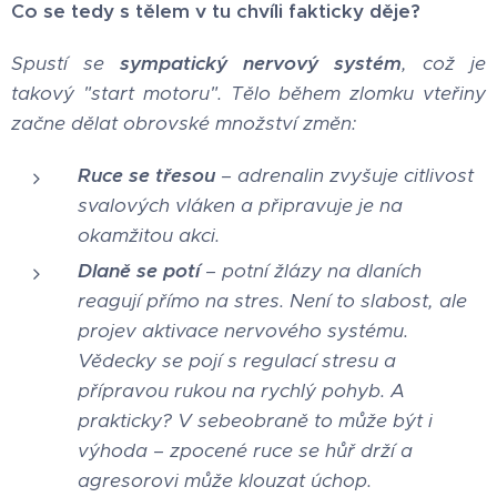
Co se tedy s tělem v tu chvíli fakticky děje?
Spustí se
sympatický nervový systém
, což je
takový "start motoru". Tělo během zlomku vteřiny
začne dělat obrovské množství změn:
Ruce se třesou
– adrenalin zvyšuje citlivost
svalových vláken a připravuje je na
okamžitou akci.
Dlaně se potí
– potní žlázy na dlaních
reagují přímo na stres. Není to slabost, ale
projev aktivace nervového systému.
Vědecky se pojí s regulací stresu a
přípravou rukou na rychlý pohyb. A
prakticky? V sebeobraně to může být i
výhoda – zpocené ruce se hůř drží a
agresorovi může klouzat úchop.