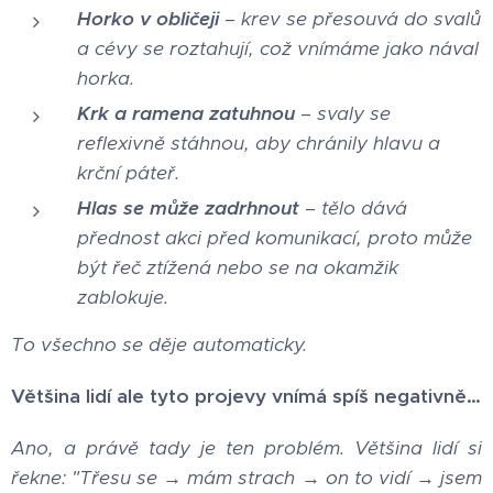
Horko v obličeji
– krev se přesouvá do svalů
a cévy se roztahují, což vnímáme jako nával
horka.
Krk a ramena zatuhnou
– svaly se
reflexivně stáhnou, aby chránily hlavu a
krční páteř.
Hlas se může zadrhnout
– tělo dává
přednost akci před komunikací, proto může
být řeč ztížená nebo se na okamžik
zablokuje.
To všechno se děje automaticky.
Většina lidí ale tyto projevy vnímá spíš negativně…
Ano, a právě tady je ten problém. Většina lidí si
řekne: "Třesu se → mám strach → on to vidí → jsem