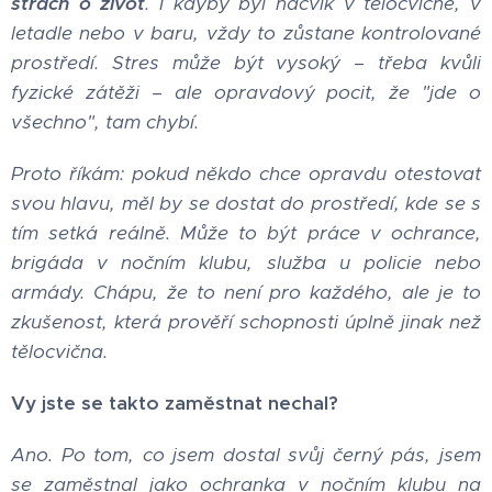
strach o život
. I kdyby byl nácvik v tělocvičně, v
letadle nebo v baru, vždy to zůstane kontrolované
prostředí. Stres může být vysoký – třeba kvůli
fyzické zátěži – ale opravdový pocit, že "jde o
všechno", tam chybí.
Proto říkám: pokud někdo chce opravdu otestovat
svou hlavu, měl by se dostat do prostředí, kde se s
tím setká reálně. Může to být práce v ochrance,
brigáda v nočním klubu, služba u policie nebo
armády. Chápu, že to není pro každého, ale je to
zkušenost, která prověří schopnosti úplně jinak než
tělocvična.
Vy jste se takto zaměstnat nechal?
Ano. Po tom, co jsem dostal svůj černý pás, jsem
se zaměstnal jako ochranka v nočním klubu na