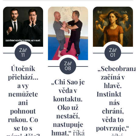
Zář
Zář
11
01
Zář
Útočník
„Sebeobran
08
přichází…
začíná v
„Chi Sao je
a vy
hlavě.
věda v
nemůžete
Instinkt
kontaktu.
ani
nás
Oko už
pohnout
chrání,
nestačí,
rukou. Co
věda to
nastupuje
se to s
potvrzuje,“
hmat,“
říká