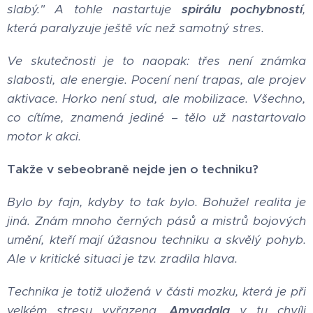
slabý." A tohle nastartuje
spirálu pochybností
,
která paralyzuje ještě víc než samotný stres.
Ve skutečnosti je to naopak: třes není známka
slabosti, ale energie. Pocení není trapas, ale projev
aktivace. Horko není stud, ale mobilizace. Všechno,
co cítíme, znamená jediné – tělo už nastartovalo
motor k akci.
Takže v sebeobraně nejde jen o techniku?
Bylo by fajn, kdyby to tak bylo. Bohužel realita je
jiná. Znám mnoho černých pásů a mistrů bojových
umění, kteří mají úžasnou techniku a skvělý pohyb.
Ale v kritické situaci je tzv. zradila hlava.
Technika je totiž uložená v části mozku, která je při
velkém stresu vyřazena.
Amygdala
v tu chvíli