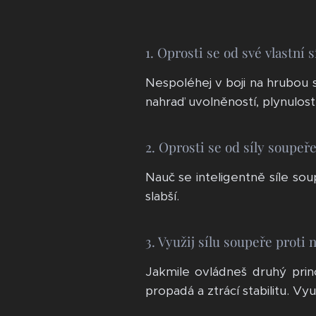
1. Oprosti se od své vlastní sí
Nespoléhej v boji na hrubou sí
nahraď uvolněností, plynulos
2. Oprosti se od síly soupeře
Nauč se inteligentně síle sou
slabší.
3. Využij sílu soupeře prot
Jakmile ovládneš druhý pri
propadá a ztrácí stabilitu. Vy