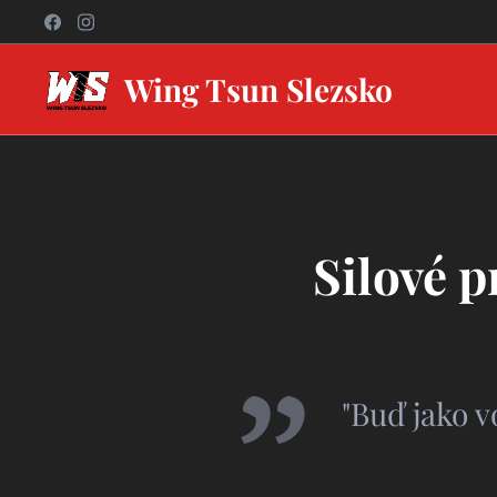
Wing Tsun Slezsko
Silové p
"Buď j