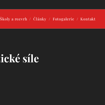
Školy a rozvrh
Články
Fotogalerie
Kontakt
ické síle
 poddajný!