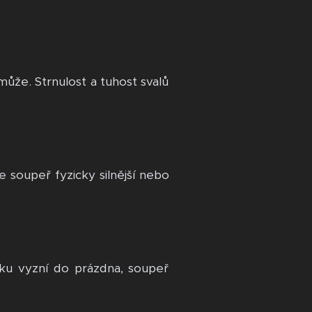
omůže. Strnulost a tuhost svalů
e soupeř fyzicky silnější nebo
ku vyzní do prázdna, soupeř