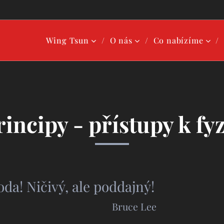
Wing Tsun
O nás
Co nabízíme
rincipy -
přístupy k fyz
ako voda! Ničivý, ale
Bruce Lee