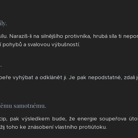
ly.
lu. Narazíš-li na silnějšího protivníka, hrubá síla ti nep
tí pohybů a svalovou výbušností.
.
peře vyhýbat a odklánět ji. Je pak nepodstatné, zdali j
i němu samotnému.
ncip, pak výsledkem bude, že energie soupeřova úto
užij toho ke znásobení vlastního protiútoku.