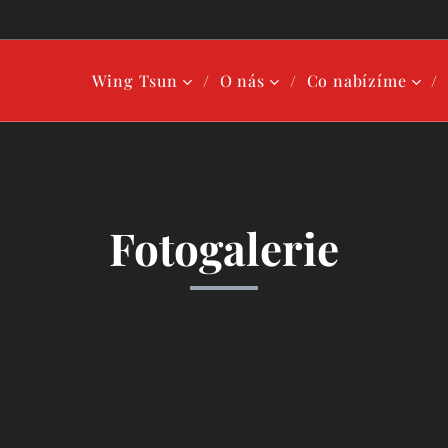
Wing Tsun
O nás
Co nabízíme
Fotogalerie