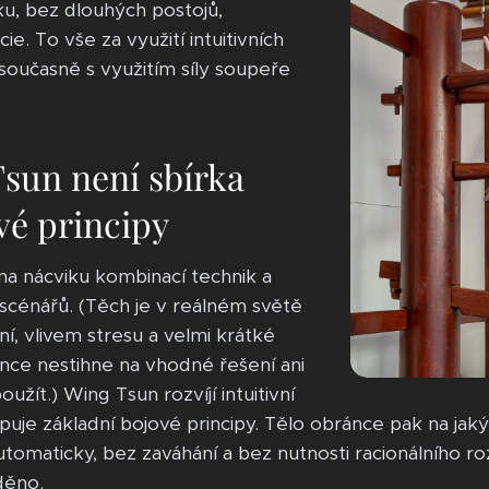
u, bez dlouhých postojů,
e. To vše za využití intuitivních
 současně s využitím síly soupeře
sun není sbírka
vé principy
na nácviku kombinací technik a
énářů. (Těch je v reálném světě
í, vlivem stresu a velmi krátké
ánce nestihne na vhodné řešení ani
žít.) Wing Tsun rozvíjí intuitivní
uje základní bojové principy. Tělo obránce pak na jaký
automaticky, bez zaváhání a bez nutnosti racionálního r
děno.