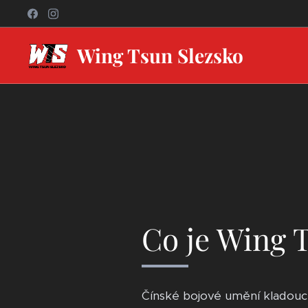
Wing Tsun Slezsko
Co je Wing 
Čínské bojové umění kladoucí