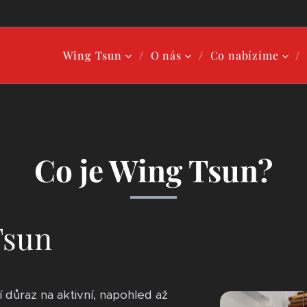
Wing Tsun
O nás
Co nabízíme
Co je Wing Tsun?
Tsun
 důraz na aktivní, napohled až