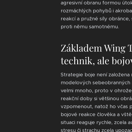
agresivní obranu formou útok
rozmáchlých pohybů i akrobaci
reakcí a pružné síly obránce,
proti němu samotnému.
Základem Wing T
technik, ale bojo
Strategie boje není založena 
modelových sebeobranných sc
velmi mnoho, proto v ohrožen
reakční doby si většinou obr
vzpomenout, natož ho včas pou
bojové reakce člověka a vštěp
situaci reaguje rychle, zcela 
stresu či strachu zcela upoza