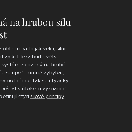
á na hrubou sílu
st
hledu na to jak velcí, silní
tivník, který bude větší,
dy systém založený na hrubé
 síle soupeře umně vyhýbat,
i samotnému. Tak se i fyzicky
ypořádat s útokem významně
definují čtyři
silové principy
.