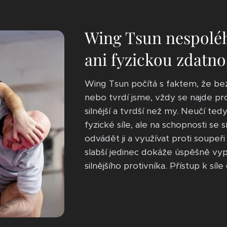
Wing Tsun nespoléh
ani fyzickou zdatno
Wing Tsun počítá s faktem, že bez o
nebo tvrdí jsme, vždy se najde pro
silnější a tvrdší než my. Neučí te
fyzické síle, ale na schopnosti se
odvádět ji a využívat proti soupeř
slabší jedinec dokáže úspěšně v
silnějšího protivníka. Přístup k síle 