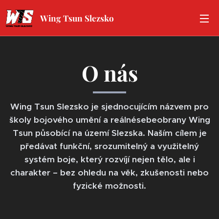
Wing Tsun Slezsko
O nás
Wing Tsun Slezsko je sjednocujícím názvem pro
školy bojového umění a reálné
sebeobrany Wing
Tsun působící na území Slezska. Naším cílem je
předávat funkční,
srozumitelný a využitelný
systém boje, který rozvíjí nejen tělo, ale i
charakter – bez
ohledu na věk, zkušenosti nebo
fyzické možnosti.